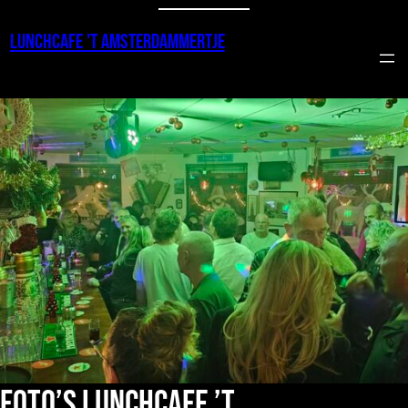
Ga
Lunchcafe 't amsterdammertje
naar
de
inhoud
Foto’s Lunchcafe ’t